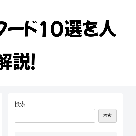
フード10選を人
解説！
検索
検索