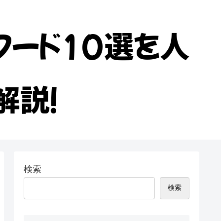
フード10選を人
解説！
検索
検索