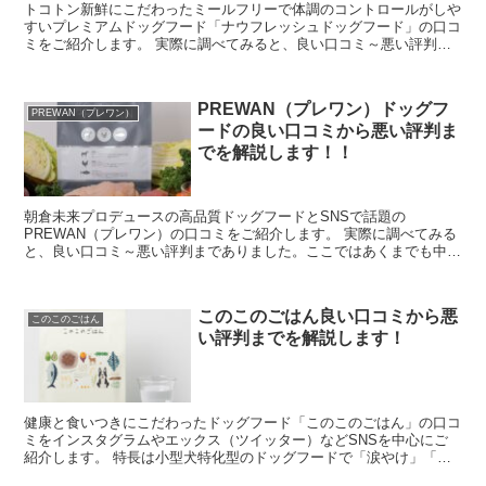
トコトン新鮮にこだわったミールフリーで体調のコントロールがしや
すいプレミアムドッグフード「ナウフレッシュドッグフード」の口コ
ミをご紹介します。 実際に調べてみると、良い口コミ～悪い評判ま
でありました。ここではあくまでも中立的な立場で嘘...
PREWAN（プレワン）ドッグフ
PREWAN（プレワン）
ードの良い口コミから悪い評判ま
でを解説します！！
朝倉未来プロデュースの高品質ドッグフードとSNSで話題の
PREWAN（プレワン）の口コミをご紹介します。 実際に調べてみる
と、良い口コミ～悪い評判までありました。ここではあくまでも中立
的な立場で嘘なく真実を伝えていけたらと思います。 ...
このこのごはん良い口コミから悪
このこのごはん
い評判までを解説します！
健康と食いつきにこだわったドッグフード「このこのごはん」の口コ
ミをインスタグラムやエックス（ツイッター）などSNSを中心にご
紹介します。 特長は小型犬特化型のドッグフードで「涙やけ」「便
のにおい」「毛並」など小型犬の健康維持にアプロー...