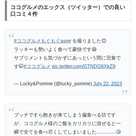
ココグルメのエックス（ツイッター）での良い
口コミ４件
#ココグルメもぐもぐasmr
を撮りました😊
ラッキーも勢いよく食べて豪快です😆
サプリメントも気づかずにあっという間に完食で
す🤭
#ココグルメ
pic.twitter.com/GTNDG6XkZ9
— Lucky&Pomme (@lucky_pomme)
July 22, 2023
ブッチですら飽きが来てしまう偏食べる坊です
が、ココグルメ様のご飯をカリカリに混ぜると一
瞬で全てを食べ尽くしてしまいました…………🥲