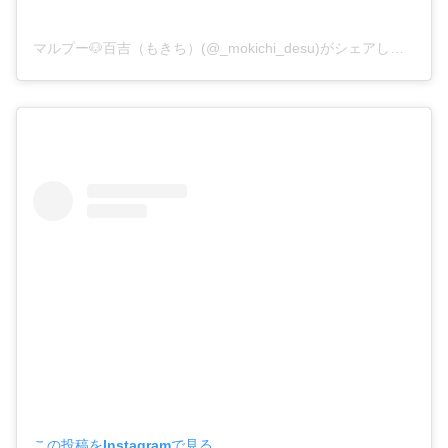
マルプー🐶百吉（もきち）(@_mokichi_desu)がシェアした投稿
この投稿をInstagramで見る